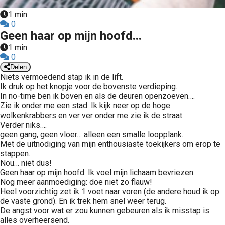
s kan de
1 min
e niet
0
oneren.
Geen haar op mijn hoofd...
1 min
ieken
0
ische
Delen
Niets vermoedend stap ik in de lift.
s worden
Ik druk op het knopje voor de bovenste verdieping.
kt om
In no-time ben ik boven en als de deuren openzoeven….
em
Zie ik onder me een stad. Ik kijk neer op de hoge
tie te
wolkenkrabbers en ver ver onder me zie ik de straat.
Verder niks….
elen over
geen gang, geen vloer… alleen een smalle loopplank.
drag van
Met de uitnodiging van mijn enthousiaste toekijkers om erop te
zoeker op
stappen.
site.
Nou… niet dus!
Geen haar op mijn hoofd. Ik voel mijn lichaam bevriezen.
ing
Nog meer aanmoediging: doe niet zo flauw!
Heel voorzichtig zet ik 1 voet naar voren (de andere houd ik op
ingcookies
de vaste grond). En ik trek hem snel weer terug.
 gebruikt
De angst voor wat er zou kunnen gebeuren als ik misstap is
alles overheersend.
oekers te