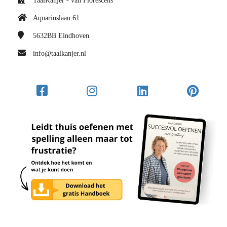
TaalKanjer - van Florescens
Aquariuslaan 61
5632BB
Eindhoven
info@taalkanjer.nl