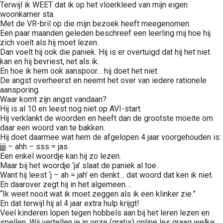
Terwijl ik WEET dat ik op het vloerkleed van mijn eigen
 op de
woonkamer sta.
e. Hierdoor
Met de VR-bril op die mijn bezoek heeft meegenomen.
 website-
Een paar maanden geleden beschreef een leerling mij hoe hij
zich voelt als hij moet lezen.
ren
Dan voelt hij ook die paniek. Hij is er overtuigd dat hij het niet
nte
kan en hij bevriest, net als ik.
enties
En hoe ik hem ook aanspoor… hij doet het niet.
De angst overheerst en neemt het over van iedere rationele
gebaseerd
aansporing.
 gedrag van
Waar komt zijn angst vandaan?
ezoeker.
Hij is al 10 en leest nog niet op AVI-start.
Hij verklankt de woorden en heeft dan de grootste moeite om
daar een woord van te bakken.
Hij doet daarmee wat hem de afgelopen 4 jaar voorgehouden is:
uren
jjjj – ahh – sss = jas
Een enkel woordje kan hij zo lezen.
Maar bij het woordje ‘ja’ slaat de paniek al toe.
Want hij leest ‘j – ah = jah’ en denkt… dat woord dat ken ik niet.
En daarover zegt hij in het algemeen….
“Ik weet nooit wat ik moet zeggen als ik een klinker zie.”
En dat terwijl hij al 4 jaar extra hulp krijgt!
Veel kinderen lopen tegen hobbels aan bij het leren lezen en
spellen. Wij vertellen je in onze (gratis) online les graag welke