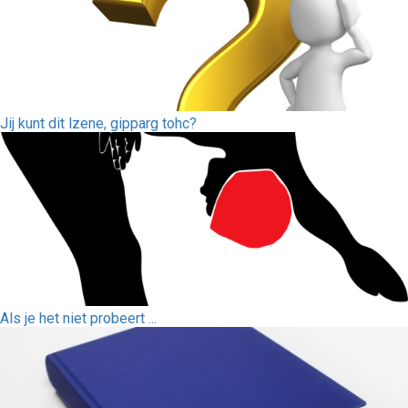
Jij kunt dit lzene, gipparg tohc?
Als je het niet probeert ...