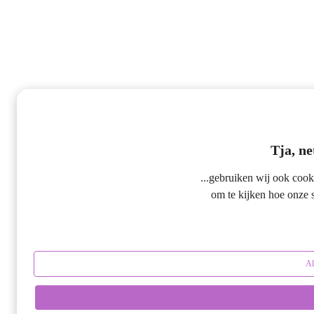
Tja, ne
...gebruiken wij ook cook
om te kijken hoe onze s
Al