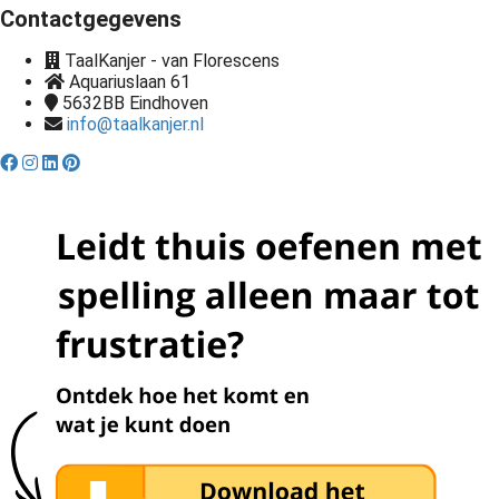
Contactgegevens
TaalKanjer - van Florescens
Aquariuslaan 61
5632BB
Eindhoven
info@taalkanjer.nl