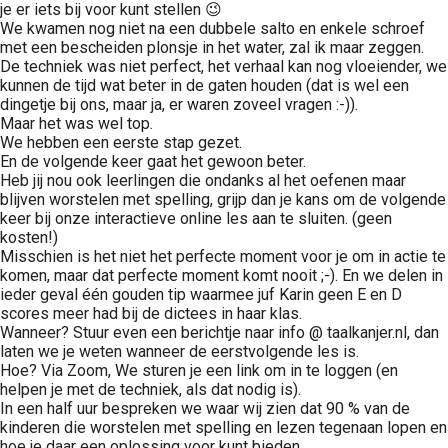
je er iets bij voor kunt stellen 😉
 op de
We kwamen nog niet na een dubbele salto en enkele schroef
e. Hierdoor
met een bescheiden plonsje in het water, zal ik maar zeggen.
 website-
De techniek was niet perfect, het verhaal kan nog vloeiender, we
kunnen de tijd wat beter in de gaten houden (dat is wel een
ren
dingetje bij ons, maar ja, er waren zoveel vragen :-)).
nte
Maar het was wel top.
enties
We hebben een eerste stap gezet.
En de volgende keer gaat het gewoon beter.
gebaseerd
Heb jij nou ook leerlingen die ondanks al het oefenen maar
 gedrag van
blijven worstelen met spelling, grijp dan je kans om de volgende
ezoeker.
keer bij onze interactieve online les aan te sluiten. (geen
kosten!)
Misschien is het niet het perfecte moment voor je om in actie te
komen, maar dat perfecte moment komt nooit ;-). En we delen in
uren
ieder geval één gouden tip waarmee juf Karin geen E en D
scores meer had bij de dictees in haar klas.
Wanneer? Stuur even een berichtje naar info @ taalkanjer.nl, dan
laten we je weten wanneer de eerstvolgende les is.
Hoe? Via Zoom, We sturen je een link om in te loggen (en
helpen je met de techniek, als dat nodig is).
In een half uur bespreken we waar wij zien dat 90 % van de
kinderen die worstelen met spelling en lezen tegenaan lopen en
hoe je daar een oplossing voor kunt bieden.