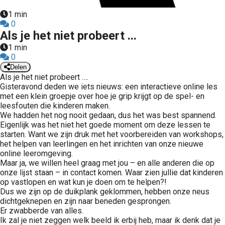
s kan de
1 min
e niet
0
oneren.
Als je het niet probeert ...
1 min
ieken
0
ische
Delen
Als je het niet probeert ….
s worden
Gisteravond deden we iets nieuws: een interactieve online les
kt om
met een klein groepje over hoe je grip krijgt op de spel- en
em
leesfouten die kinderen maken.
tie te
We hadden het nog nooit gedaan, dus het was best spannend.
Eigenlijk was het niet het goede moment om deze lessen te
elen over
starten. Want we zijn druk met het voorbereiden van workshops,
drag van
het helpen van leerlingen en het inrichten van onze nieuwe
zoeker op
online leeromgeving.
site.
Maar ja, we willen heel graag met jou – en alle anderen die op
onze lijst staan – in contact komen. Waar zien jullie dat kinderen
ing
op vastlopen en wat kun je doen om te helpen?!
Dus we zijn op de duikplank geklommen, hebben onze neus
ingcookies
dichtgeknepen en zijn naar beneden gesprongen.
 gebruikt
Er zwabberde van alles.
Ik zal je niet zeggen welk beeld ik erbij heb, maar ik denk dat je
oekers te