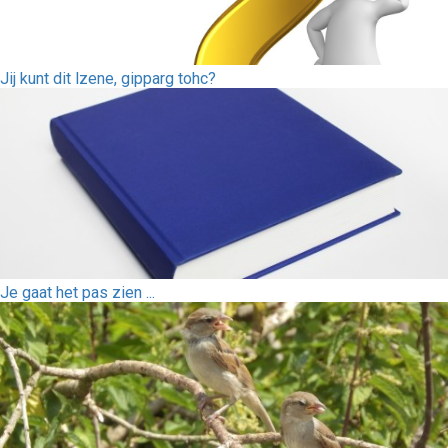
Jij kunt dit lzene, gipparg tohc?
Je gaat het pas zien ...