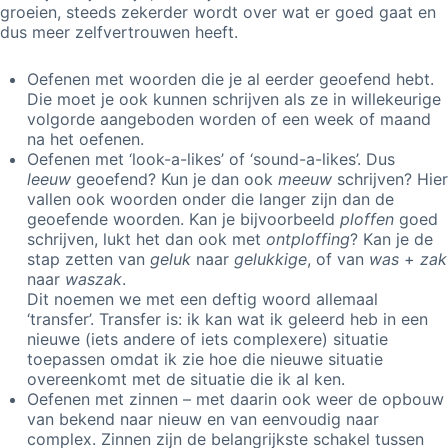
groeien, steeds zekerder wordt over wat er goed gaat en
dus meer zelfvertrouwen heeft.
Oefenen met woorden die je al eerder geoefend hebt.
Die moet je ook kunnen schrijven als ze in willekeurige
volgorde aangeboden worden of een week of maand
na het oefenen.
Oefenen met ‘look-a-likes’ of ‘sound-a-likes’. Dus
leeuw
geoefend? Kun je dan ook
meeuw
schrijven? Hier
vallen ook woorden onder die langer zijn dan de
geoefende woorden. Kan je bijvoorbeeld
ploffen
goed
schrijven, lukt het dan ook met
ontploffing
? Kan je de
stap zetten van
geluk
naar
gelukkige
, of van
was
+
zak
naar
waszak
.
Dit noemen we met een deftig woord allemaal
‘transfer’. Transfer is: ik kan wat ik geleerd heb in een
nieuwe (iets andere of iets complexere) situatie
toepassen omdat ik zie hoe die nieuwe situatie
overeenkomt met de situatie die ik al ken.
Oefenen met zinnen – met daarin ook weer de opbouw
van bekend naar nieuw en van eenvoudig naar
complex. Zinnen zijn de belangrijkste schakel tussen