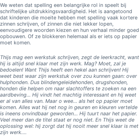
We weten dat spelling een belangrijke rol in speelt bij
schriftelijke uitdrukkingsvaardigheid. Het is aangetoond
dat kinderen die moeite hebben met spelling vaak kortere
zinnen schrijven, of zinnen die niet lekker lopen,
eenvoudigere woorden kiezen en hun verhaal minder goed
opbouwen. Of ze blokkeren helemaal als er iets op papier
moet komen.
Thijs mag een werkstuk schrijven, zegt de leerkracht, want
hij is altijd snel klaar met zijn werk. Mag? Moet, zal je
bedoelen! Want Thijs heeft een hekel aan schrijven! Hij
weet best waar zijn werkstuk over zou kunnen gaan: over
hulphonden. Dus blindengeleidehonden, drugshonden,
honden die helpen om naar slachtoffers te zoeken na een
aardbeving… Hij vindt het machtig interessant en hij weet
er al van alles van. Maar o wee… als het op papier moet
komen. Alles wat hij net nog in geuren en kleuren vertelde
is ineens onvindbaar geworden… Hij tuurt naar het papier.
Veel meer dan de titel staat er nog niet. En Thijs weet de
oplossing wel: hij zorgt dat hij nooit meer snel klaar is met
zijn werk….