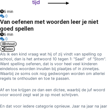
s kan de
e niet
6 min
oneren.
0
Van oefenen met woorden leer je niet
ieken
goed spellen
ische
6 min
s worden
0
kt om
Inhoud
em
Delen
Als ik een kind vraag wat hij of zij vindt van spelling op
tie te
school, dan is het antwoord 10 tegen 1: "Saai!" of "Stom".
elen over
Want spelling oefenen, dat is voor heel veel kinderen
drag van
eindeloos woorden invullen bij plaatjes of in zinnetjes.
zoeker op
Waarbij ze soms ook nog gedwongen worden om allerlei
regels te onthouden en toe te passen.
site.
ing
Af en toe krijgen ze dan een dictee, waarbij de juf woord
voor woord zegt wat je op moet schrijven.
ingcookies
 gebruikt
En dat voor iedere categorie opnieuw. Jaar na jaar na jaar
oekers te