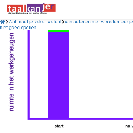
Wat moet je zeker weten!
Van oefenen met woorden leer je
niet goed spellen
ngen
 policy
oneel
onele
s zijn
kelijk om
bsite te
ken. Ze
 gebruikt
asisfuncties
der deze