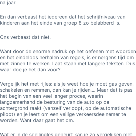
na jaar.
 op de
e. Hierdoor
En dan verbaast het iedereen dat het schrijfniveau van
 website-
kinderen aan het einde van groep 8 zo belabberd is.
ren
nte
Ons verbaast dat niet.
enties
gebaseerd
Want door de enorme nadruk op het oefenen met woorden
 gedrag van
en het eindeloos herhalen van regels, is er nergens tijd om
met zinnen te werken. Laat staan met langere teksten. Dus
ezoeker.
waar doe je het dan voor?
Vergelijk het met rijles: als je weet hoe je moet gas geven,
uren
schakelen en remmen, dan kan je rijden.... Maar dat is pas
het begin van een veel langer proces, waarin
langzamerhand de besturing van de auto op de
achtergrond raakt (vanzelf verloopt, op de automatische
piloot) en je leert om een veilige verkeersdeelnemer te
worden. Want daar gaat het om.
Wat er in de spellingles gebeurt kan je zo vergelijken met