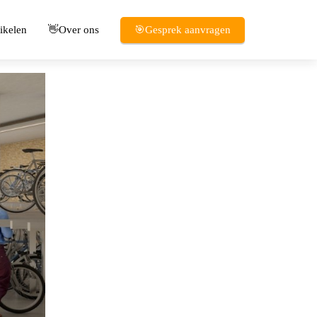
ikelen
👋Over ons
🎯Gesprek aanvragen