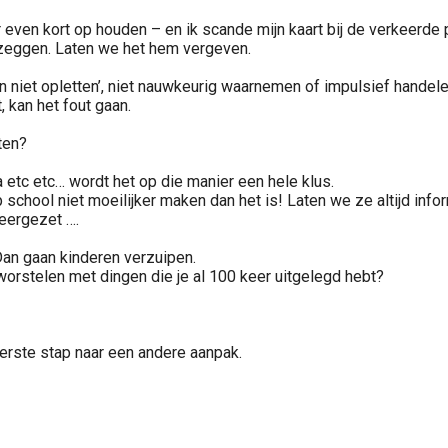
aar even kort op houden – en ik scande mijn kaart bij de verkeerd
n zeggen. Laten we het hem vergeven.
 niet opletten’, niet nauwkeurig waarnemen of impulsief handele
, kan het fout gaan.
ten?
a etc etc… wordt het op die manier een hele klus.
chool niet moeilijker maken dan het is! Laten we ze altijd info
eergezet ….
an gaan kinderen verzuipen.
ij worstelen met dingen die je al 100 keer uitgelegd hebt?
erste stap naar een andere aanpak.