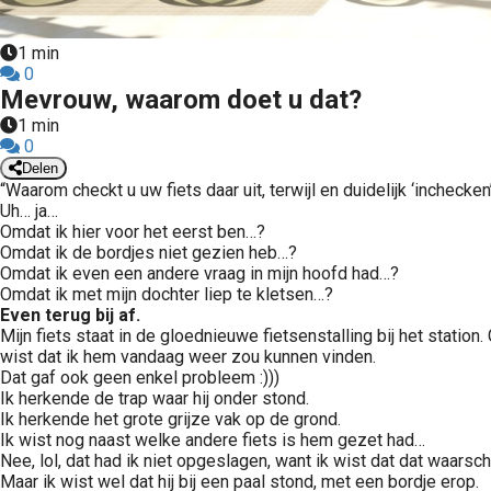
edrag van deze
ezoeker.
1 min
0
Voorkeuren opslaan
Mevrouw, waarom doet u dat?
1 min
0
Delen
“Waarom checkt u uw fiets daar uit, terwijl en duidelijk ‘inchecke
Uh… ja…
Omdat ik hier voor het eerst ben…?
Omdat ik de bordjes niet gezien heb…?
Omdat ik even een andere vraag in mijn hoofd had…?
Omdat ik met mijn dochter liep te kletsen…?
Even terug bij af.
Mijn fiets staat in de gloednieuwe fietsenstalling bij het statio
wist dat ik hem vandaag weer zou kunnen vinden.
Dat gaf ook geen enkel probleem :)))
Ik herkende de trap waar hij onder stond.
Ik herkende het grote grijze vak op de grond.
Ik wist nog naast welke andere fiets is hem gezet had…
Nee, lol, dat had ik niet opgeslagen, want ik wist dat dat waarsch
Maar ik wist wel dat hij bij een paal stond, met een bordje erop.