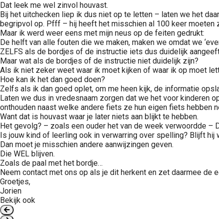
Dat leek me wel zinvol houvast.
Bij het uitchecken liep ik dus niet op te letten – laten we het d
begripvol op. Pfff – hij heeft het misschien al 100 keer moete
Maar ik werd weer eens met mijn neus op de feiten gedrukt:
De helft van alle fouten die we maken, maken we omdat we ‘even
ZELFS als de bordjes of de instructie iets dus duidelijk aangeeft
Maar wat als de bordjes of de instructie niet duidelijk zijn?
Als ik niet zeker weet waar ik moet kijken of waar ik op moet let
Hoe kan ik het dan goed doen?
Zelfs als ik dan goed oplet, om me heen kijk, de informatie opsl
Laten we dus in vredesnaam zorgen dat we het voor kinderen op s
onthouden naast welke andere fiets ze hun eigen fiets hebben n
Want dat is houvast waar je later niets aan blijkt te hebben.
Het gevolg? – zoals een ouder het van de week verwoordde – D
Is jouw kind of leerling ook in verwarring over spelling? Blijft h
Dan moet je misschien andere aanwijzingen geven.
Die WEL blijven.
Zoals de paal met het bordje…
Neem contact met ons op als je dit herkent en zet daarmee de e
Groetjes,
Jorien
Bekijk ook