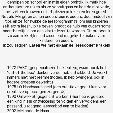
geholpen op school en in mijn eigen praktijk. Ik merk hoe
 op de
enthousiast ze raken als ze vooruitgaan en hoe de motivatie,
e. Hierdoor
het zelfvertrouwen en het plezier in lezen en leren groeit.
Net als Margit en Jorien ondersteun ik ouders, door middel van
 website-
tips en zelfontwikkelde leesprogramma’s, om hun kinderen
ren
zelf extra leeshulp te geven, omdat de hulp van ouders soms
nte
onontbeerlijk is om een vlotte lezer te worden. Dit probeer ik
enties
zo aantrekkelijk en afwisselend mogelijk te maken voor
kinderen en ouders.
gebaseerd
Ik zou zeggen:
Laten we met elkaar de “leescode” kraken!
 gedrag van
ezoeker.
1972 PABO (gespecialiseerd in kleuters, waardoor ik het
uren
“out of the box” denken verder heb ontwikkeld. Je werkt
immers niet met leermethodes. Ik heb overigens ook in
hogere groepen gewerkt.)
1975 LO Handvaardigheid (een creatieve geest kan voor
creatieve oplossingen zorgen ☺)
1990 Ontwikkelingsgericht werken. (Hier heb ik geleerd
een kind in zijn ontwikkeling te volgen en vervolgens een
passend, uitdagend leeraanbod aan te bieden)
2002 Methode de Haan