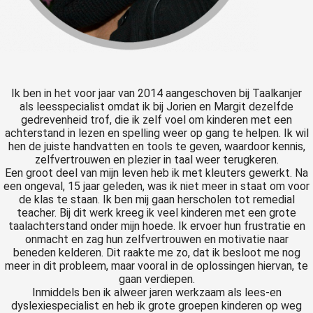
s kan de
e niet
oneren.
ieken
ische
Ik ben in het voor jaar van 2014 aangeschoven bij Taalkanjer
als leesspecialist omdat ik bij Jorien en Margit dezelfde
s worden
gedrevenheid trof, die ik zelf voel om kinderen met een
kt om
achterstand in lezen en spelling weer op gang te helpen. Ik wil
em
hen de juiste handvatten en tools te geven, waardoor kennis,
tie te
zelfvertrouwen en plezier in taal weer terugkeren.
Een groot deel van mijn leven heb ik met kleuters gewerkt. Na
elen over
een ongeval, 15 jaar geleden, was ik niet meer in staat om voor
drag van
de klas te staan. Ik ben mij gaan herscholen tot remedial
zoeker op
teacher. Bij dit werk kreeg ik veel kinderen met een grote
site.
taalachterstand onder mijn hoede. Ik ervoer hun frustratie en
onmacht en zag hun zelfvertrouwen en motivatie naar
beneden kelderen. Dit raakte me zo, dat ik besloot me nog
ing
meer in dit probleem, maar vooral in de oplossingen hiervan, te
ingcookies
gaan verdiepen.
 gebruikt
Inmiddels ben ik alweer jaren werkzaam als lees-en
dyslexiespecialist en heb ik grote groepen kinderen op weg
oekers te