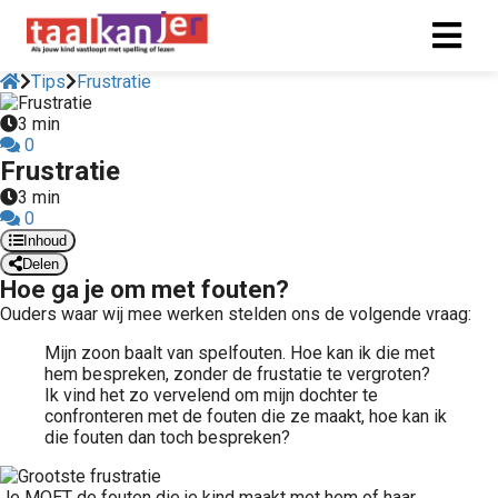
Tips
Frustratie
3 min
ngen
0
 policy
Frustratie
3 min
0
Inhoud
oneel
Delen
Hoe ga je om met fouten?
onele
Ouders waar wij mee werken stelden ons de volgende vraag:
s zijn
kelijk om
Mijn zoon baalt van spelfouten. Hoe kan ik die met
hem bespreken, zonder de frustatie te vergroten?
bsite te
Ik vind het zo vervelend om mijn dochter te
ken. Ze
confronteren met de fouten die ze maakt, hoe kan ik
 gebruikt
die fouten dan toch bespreken?
asisfuncties
der deze
Je MOET de fouten die je kind maakt met hem of haar