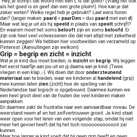
“Hey, je schrijft dat woord met een t, is dat goed? (Vraag het ook
als het goed is en geef dan een grote pluim!). Hoe kan je dat
zeker weten? Welke regel heb je gebruikt? Laat eens horen
dan? (langer maken:
paard
>
paarDen
> dus
paard
met een
d
)
Maar wat leg je uit als hij
speeld
in plaats van
speelt
schrijft?
En waarom moet het soms
belooft
zijn en soms
beloofd
. Er
zijn ook heel veel volwassenen die dat niet altijd met zekerheid
kunnen zeggen! We hebben hier voorbeelden van verzameld op
Pinterest. (Aanvullingen zijn welkom).
Grip = begrip en zicht = inzicht
Wat je je kind dus moet bieden, is
inzicht
en
begrip
. Wij leggen
het eerst haarfijn aan jou uit en jij daarna aan je kind. (Twee
vliegen in een klap ;-). Wij doen dat door
ondersteunend
materiaal
aan te bieden, waar we kinderen al
handelend
(grip)
mee kunnen laten
zien
(zicht) hoe de spelling van de
Nederlandse taal logisch is opgebouwd. Daarmee kunnen we
een heel groot deel van de fouten die veel kinderen maken
aanpakken.
En daarmee zakt de frustratie naar een aanvaardbaar niveau. De
weerstand neem af en het zelfvertrouwen groeit. Je kind staat
weer open voor het leren van een volgende stap, omdat hij niet
meer het gevoel heeft dat hij het toch nooooooooooooit zal
kunnen.
Maar hoe langer je kind voelt dat hij geen grip heeft en geen