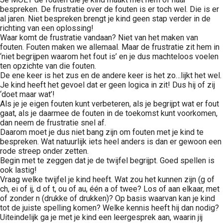
s kan de
bespreken. De frustratie over de fouten is er toch wel. Die is er
e niet
al jaren. Niet bespreken brengt je kind geen stap verder in de
richting van een oplossing!
oneren.
Waar komt de frustratie vandaan? Niet van het maken van
fouten. Fouten maken we allemaal. Maar de frustratie zit hem in
ieken
‘niet begrijpen waarom het fout is’ en je dus machteloos voelen
ische
ten opzichte van die fouten.
De ene keer is het zus en de andere keer is het zo…lijkt het wel.
s worden
Je kind heeft het gevoel dat er geen logica in zit! Dus hij of zij
kt om
‘doet maar wat’!
em
Als je je eigen fouten kunt verbeteren, als je begrijpt wat er fout
tie te
gaat, als je daarmee de fouten in de toekomst kunt voorkomen,
dan neem de frustratie snel af.
elen over
Daarom moet je dus niet bang zijn om fouten met je kind te
drag van
bespreken. Wat natuurlijk iets heel anders is dan er gewoon een
zoeker op
rode streep onder zetten.
site.
Begin met te zeggen dat je de twijfel begrijpt. Goed spellen is
ook lastig!
Vraag welke twijfel je kind heeft. Wat zou het kunnen zijn (g of
ing
ch, ei of ij, d of t, ou of au, één a of twee? Los of aan elkaar, met
ingcookies
of zonder n (drukke of drukken)? Op basis waarvan kan je kind
tot de juiste spelling komen? Welke kennis heeft hij dan nodig?
 gebruikt
Uiteindelijk ga je met je kind een leergesprek aan, waarin jij
oekers te