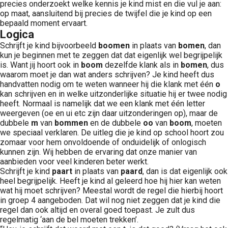
precies onderzoekt welke kennis je kind mist en die vul je aan:
 op de
op maat, aansluitend bij precies de twijfel die je kind op een
e. Hierdoor
bepaald moment ervaart.
Logica
 website-
Schrijft je kind bijvoorbeeld
boomen
in plaats van
bomen
, dan
ren
kun je beginnen met te zeggen dat dat eigenlijk wel begrijpelijk
nte
is. Want jij hoort ook in
boom
dezelfde klank als in
bomen
, dus
enties
waarom moet je dan wat anders schrijven? Je kind heeft dus
gebaseerd
handvatten nodig om te weten wanneer hij die klank met één
o
kan schrijven en in welke uitzonderlijke situatie hij er twee nodig
 gedrag van
heeft. Normaal is namelijk dat we een klank met één letter
ezoeker.
weergeven (oe en ui etc zijn daar uitzonderingen op), maar de
dubbele
m
van
bommen
en de dubbele
oo
van
boom
, moeten
we speciaal verklaren. De uitleg die je kind op school hoort zou
uren
zomaar voor hem onvoldoende of onduidelijk of onlogisch
kunnen zijn. Wij hebben de ervaring dat onze manier van
aanbieden voor veel kinderen beter werkt.
Schrijft je kind
paart
in plaats van
paard
, dan is dat eigenlijk ook
heel begrijpelijk. Heeft je kind al geleerd hoe hij hier kan weten
wat hij moet schrijven? Meestal wordt de regel die hierbij hoort
in groep 4 aangeboden. Dat wil nog niet zeggen dat je kind die
regel dan ook altijd en overal goed toepast. Je zult dus
regelmatig ‘aan de bel moeten trekken’.