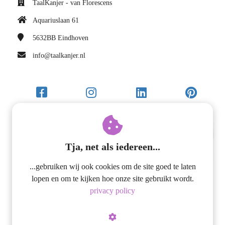
TaalKanjer - van Florescens
Aquariuslaan 61
5632BB
Eindhoven
info@taalkanjer.nl
Tja, net als iedereen...
Lezen in de zomervakantie een
drama? Zó lukt het wel! :)
...gebruiken wij ook cookies om de site goed te laten
lopen en om te kijken hoe onze site gebruikt wordt.
privacy policy
Moet jouw kind blijven lezen in de vakantie en heb jij
geen idee hoe je dat voor elkaar krijgt? Lees ons e-
boek!